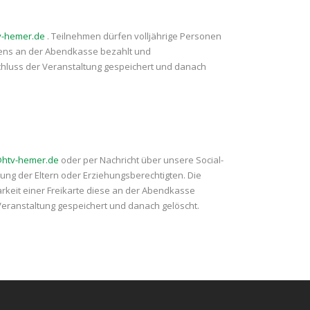
v-hemer.de
. Teilnehmen dürfen volljährige Personen
amens an der Abendkasse bezahlt und
hluss der Veranstaltung gespeichert und danach
@htv-hemer.de
oder per Nachricht über unsere Social-
gung der Eltern oder Erziehungsberechtigten. Die
keit einer Freikarte diese an der Abendkasse
eranstaltung gespeichert und danach gelöscht.