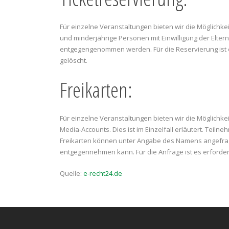
Für einzelne Veranstaltungen bieten wir die Möglichkei
und minderjährige Personen mit Einwilligung der Elt
entgegengenommen werden. Für die Reservierung ist 
gelöscht.
Freikarten:
Für einzelne Veranstaltungen bieten wir die Möglichkei
Media-Accounts. Dies ist im Einzelfall erläutert. Teil
Freikarten können unter Angabe des Namens angefragt
entgegennehmen kann. Für die Anfrage ist es erforde
Quelle:
e-recht24.de