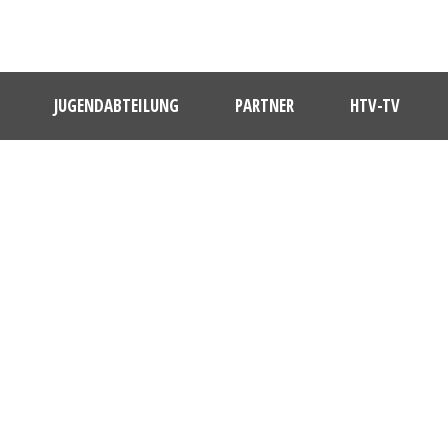
JUGENDABTEILUNG
PARTNER
HTV-TV
DATENSCHUTZERKLÄRUNG